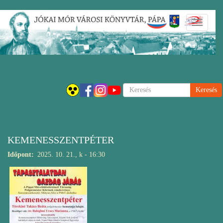
Ugrás
Navigáci
a
átkapcsol
tartalomra
Keresés
KEMENESSZENTPÉTER
Időpont
2025. 10. 21., k - 16:30