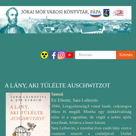
Ugrás
Navigáci
a
átkapcsol
tartalomra
Keresés
A LÁNY, AKI TÚLÉLTE AUSCHWITZOT
Szerző
Eti Elboim, Sara Leibovits
1944, LengyelországA vonat lassít, csikorogva
fékez és megáll. Mintha egy örökkévalóság
telne el a vagonban, de végül a nehéz ajtók
kinyílnak, feltárva a benti káoszt.
Sara Leibovits, a tizenhat éves zsidó lány ezen a
vonaton utazott a családjával. Utolsó