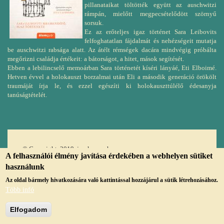
pillanataikat töltötték együtt az auschwitzi
rámpán, mielőtt megpecsételődött szörnyű
sorsuk.
Ez az erőteljes igaz történet Sara Leibovits
felfoghatatlan fájdalmát és nehézségeit mutatja
be auschwitzi rabsága alatt. Az átélt rémségek dacára mindvégig próbálta
megőrizni családja értékeit: a bátorságot, a hitet, mások segítését.
Ebben a lebilincselő memoárban Sara történetét kíséri lányáé, Eti Elboimé.
Hetven évvel a holokauszt borzalmai után Eli a második generáció örökölt
traumáját írja le, és ezzel egészíti ki holokauszttúlélő édesanyja
tanúságtételét.
© Copyright, 2019, jmvk.papa.hu
A felhasználói élmény javítása érdekében a webhelyen sütiket
használunk
Az oldal bármely hivatkozására való kattintással hozzájárul a sütik létrehozásához.
Több infó
Elfogadom