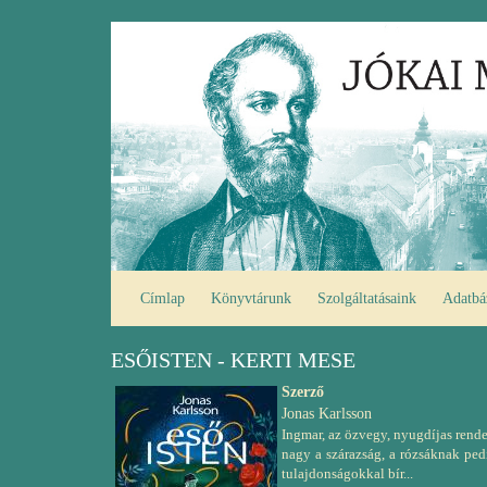
Ugrás
Fő
a
navigáció
tartalomra
Címlap
Könyvtárunk
Szolgáltatásaink
Adatbá
ESŐISTEN - KERTI MESE
Szerző
Jonas Karlsson
Ingmar, az özvegy, nyugdíjas rendez
nagy a szárazság, a rózsáknak pedi
tulajdonságokkal bír...