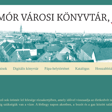
zisok
Digitális könyvtár
Pápa-helytörténet
Katalógus
Hosszabbítá
ő sok örömöt lel felesége rózsakertjében, amely idővel visszaadja az életkedvét is.
g szükségük van a vízre. A férfiegy napon akertben, a bozót és a gaz között talál