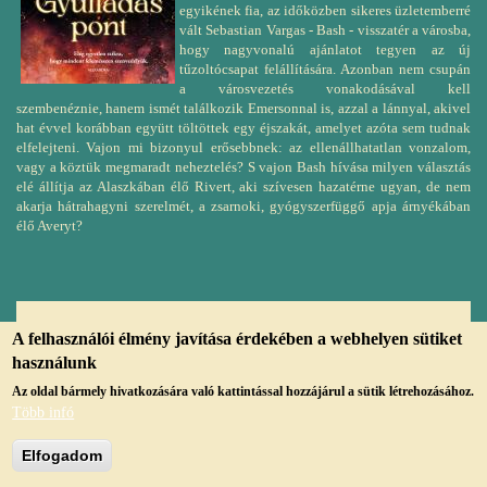
egyikének fia, az időközben sikeres üzletemberré
vált Sebastian Vargas - Bash - visszatér a városba,
hogy nagyvonalú ajánlatot tegyen az új
tűzoltócsapat felállítására. Azonban nem csupán
a városvezetés vonakodásával kell
szembenéznie, hanem ismét találkozik Emersonnal is, azzal a lánnyal, akivel
hat évvel korábban együtt töltöttek egy éjszakát, amelyet azóta sem tudnak
elfelejteni. Vajon mi bizonyul erősebbnek: az ellenállhatatlan vonzalom,
vagy a köztük megmaradt neheztelés? S vajon Bash hívása milyen választás
elé állítja az Alaszkában élő Rivert, aki szívesen hazatérne ugyan, de nem
akarja hátrahagyni szerelmét, a zsarnoki, gyógyszerfüggő apja árnyékában
élő Averyt?
A felhasználói élmény javítása érdekében a webhelyen sütiket
© Copyright, 2019, jmvk.papa.hu
használunk
Az oldal bármely hivatkozására való kattintással hozzájárul a sütik létrehozásához.
Több infó
Elfogadom