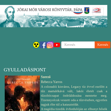
Ugrás
Navigáci
a
átkapcsol
tartalomra
Keresés
GYULLADÁSPONT
Szerző
Rebecca Yarros
A coloradói kisváros, Legacy tíz évvel ezelőtt a
tűz martalékává vált, lakói életét csak a
tűzoltócsapat önfeláldozása mentette meg.
Tizennyolcuk veszett oda a tűzvészben, egyetlen
tagjuk élte túl a katasztrófát.
A tragédia tizedik évfordulóján az elhunyt hősök