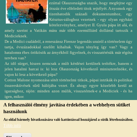
ezúttal Olaszországba utazik, hogy megfejtse egy
ötszáz éve elfeledett titok rejtélyét. A nyomok egy
tizenhatodik századi dokumentumhoz, egy
Krisztus-záloghoz vezetnek - egy olyan egyházi
kötelezvényhez, amelyet II. Gyula pápa írt alá, és
amely szerint a Vatikán mára már több ezermilliárd dollárral tartozik a
Medicieknek.
De a Medici családról, a reneszánsz Firenze legendás urairól a történelem úgy
tartja, évszázadokkal ezelőtt kihaltak. Vajon tényleg így van? Vagy a
hatalomra éhes örökösök az árnyékból figyelnek, és visszatérésük már régóta
tervben van?
Az idő sürget, hiszen nemcsak a múlt kérdései kerülnek terítékre, hanem a
jelen hatalmi harcai is: ki lesz Olaszország következő miniszterelnöke, és
vajon ki lesz a következő pápa?
Cotton Malone nyomozása sötét történelmi titkok, pápai intrikák és politikai
összeesküvések sűrű hálójába vezet. És ahogy egyre közelebb kerül az
igazsághoz, rájön: minden azon múlik, visszatérnek-e a Mediciek - és ha
igen, mikor.
A felhasználói élmény javítása érdekében a webhelyen sütiket
használunk
Az oldal bármely hivatkozására való kattintással hozzájárul a sütik létrehozásához.
Több infó
© Copyright, 2019, jmvk.papa.hu