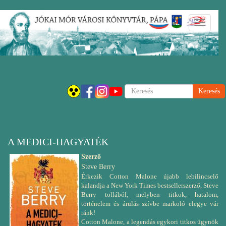
Ugrás
Navigáci
a
átkapcsol
tartalomra
Keresés
A MEDICI-HAGYATÉK
Szerző
Steve Berry
Érkezik Cotton Malone újabb lebilincselő
kalandja a New York Times bestsellerszerző, Steve
Berry tollából, melyben titkok, hatalom,
történelem és árulás szívbe markoló elegye vár
ránk!
Cotton Malone, a legendás egykori titkos ügynök