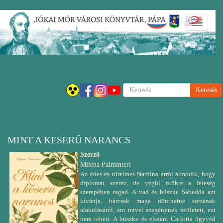
Ugrás
Navigáci
a
átkapcsol
tartalomra
Keresés
MINT A KESERŰ NARANCS
Szerző
Milena Palminteri
Az édes és türelmes Nardina arról álmodik, hogy
diplomát szerez, de végül örökre a feleség
szerepében ragad. A vad és büszke Sabedda azt
kívánja, bárcsak maga dönthetne sorsának
alakulásáról, ám mivel szegénynek született, ezt
nem teheti. A büszke és elszánt Carlotta ügyvéd