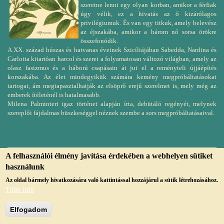
szeretne lenni egy olyan korban, amikor a férfiak
úgy vélik, ez a hivatás az ő kizárólagos
privilégiumuk. És van egy titkuk, amely belevész
az éjszakába, amikor a három nő sorsa örökre
összefonódik.
A XX. század húszas és hatvanas éveinek Szicíliájában Sabedda, Nardina és
Carlotta kitartóan harcol és szeret a folyamatosan változó világban, amely az
olasz fasizmus és a háború csapásain át jut el a reményteli újjáépítés
korszakába. Az élet mindegyikük számára kemény megpróbáltatásokat
tartogat, ám megtapasztalhatják az elsöprő erejű szerelmet is, mely még az
emberek ítéleténél is hatalmasabb.
Milena Palminteri igaz történet alapján írta, debütáló regényét, melynek
szereplői fájdalmas büszkeséggel néznek szembe a sors megpróbáltatásaival.
A felhasználói élmény javítása érdekében a webhelyen sütiket
használunk
© Copyright, 2019, jmvk.papa.hu
Az oldal bármely hivatkozására való kattintással hozzájárul a sütik létrehozásához.
Több infó
Elfogadom