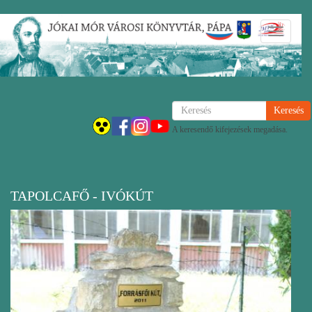
Ugrás
Navigáci
a
átkapcsol
tartalomra
Keresés
A keresendő kifejezések megadása.
TAPOLCAFŐ - IVÓKÚT