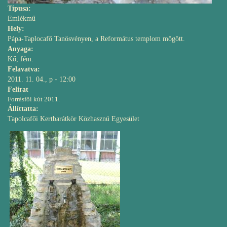
Típusa:
Emlékmű
Hely:
Pápa-Taplocafő Tanösvényen, a Református templom mögött.
Anyaga:
Kő, fém.
Felavatva:
2011. 11. 04., p - 12:00
Felirat
Forrásfői kút 2011.
Állíttatta:
Tapolcafői Kertbarátkör Közhasznú Egyesület