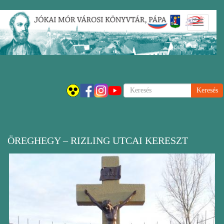
Ugrás
Navigáci
a
átkapcsol
tartalomra
Keresés
ÖREGHEGY – RIZLING UTCAI KERESZT