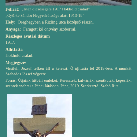
„Isten dicsőségére 1917 Hokhold család”
Felirat
„Györke Sándor Hegyesküttsége alatt 1913-19”
Hely
Öreghegyben a Rizling utca középső részén.
Anyaga
Faragott kő öntvény szoborral.
Részleges avatási dátum
1917.
Állíttatta
Hokhold család.
Megjegyzés
Virstlein József telkén áll a kereszt, Ő újíttatta fel 2019-ben. A munkát
Szabados József végezte.
Forrás: Útjaink hitbéli emlékei. Keresztek, kálváriák, szentkutak, képesfák,
szentek szobrai a Pápai Járásban. Pápa, 2019. Szerkesztő: Szabó Rita.