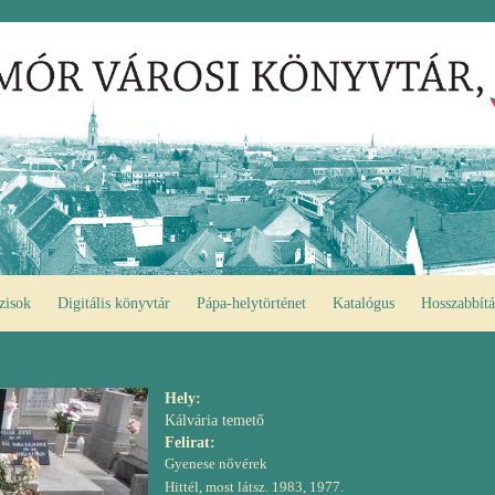
zisok
Digitális könyvtár
Pápa-helytörténet
Katalógus
Hosszabbítá
Hely:
Kálvária temető
Felirat:
Gyenese nővérek
Hittél, most látsz. 1983, 1977.