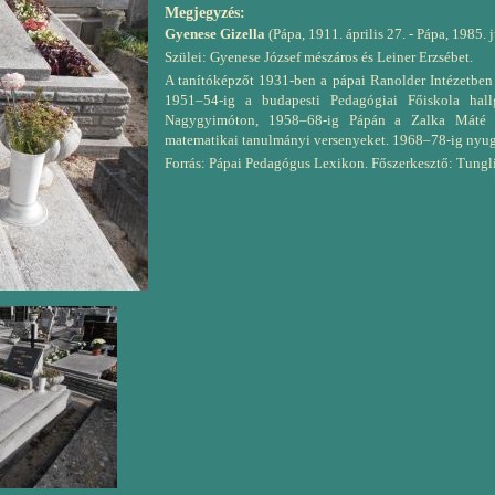
Megjegyzés:
Gyenese Gizella
(Pápa, 1911. április 27. - Pápa, 1985. 
Szülei: Gyenese József mészáros és Leiner Erzsébet.
A tanítóképzőt 1931-ben a pápai Ranolder Intézetben v
1951–54-ig a budapesti Pedagógiai Főiskola hallg
Nagygyimóton, 1958–68-ig Pápán a Zalka Máté Ált
matematikai tanulmányi versenyeket. 1968–78-ig nyug
Forrás: Pápai Pedagógus Lexikon. Főszerkesztő: Tungli