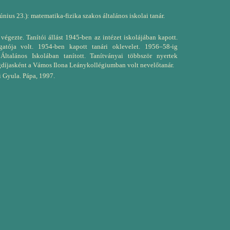
június 23.): matematika-fizika szakos általános iskolai tanár.
égezte. Tanítói állást 1945-ben az intézet iskolájában kapott.
atója volt. 1954-ben kapott tanári oklevelet. 1956–58-ig
alános Iskolában tanított. Tanítványai többször nyertek
díjasként a Vámos Ilona Leánykollégiumban volt nevelőtanár.
 Gyula. Pápa, 1997.