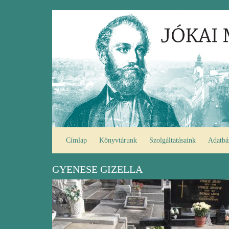
Ugrás
Fő
a
navigáció
tartalomra
Címlap
Könyvtárunk
Szolgáltatásaink
Adatbá
GYENESE GIZELLA