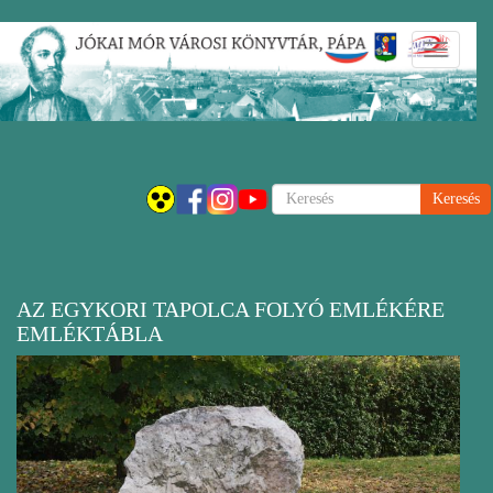
Ugrás
Navigáci
a
átkapcsol
tartalomra
Keresés
AZ EGYKORI TAPOLCA FOLYÓ EMLÉKÉRE
EMLÉKTÁBLA