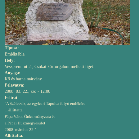
Típusa:
Emléktábla
Hely:
Veszprémi út 2., Csókai körforgalom melletti liget.
Anyaga:
Kő és barna márvány.
Felavatva:
2008. 03. 22., szo - 12:00
Felirat
"A Szélesvíz, az egykori Tapolca folyó emlékére
... állíttatta
Pápa Város Önkormányzata és
a Pápai Huszáregyesület
2008. március 22."
Állíttatta: