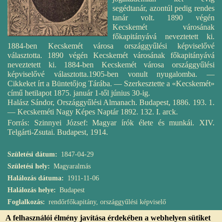
segédtanár, azontúl pedig rendes
tanár volt. 1890 végén
Kecskemét városának
főkapitányává neveztetett ki.
1884-ben Kecskemét városa országgyűlési képviselővé
választotta. 1890 végén Kecskemét városának főkapitányává
neveztetett ki. 1884-ben Kecskemét városa országgyűlési
képviselővé választotta.
1905-ben vonult nyugalomba.
—
Cikkeket írt a Büntetőjog Tárába. — Szerkesztette a «Kecskemét»
című hetilapot 1875. január 1-től június 30-ig.
Halász Sándor, Országgyűlési Almanach. Budapest, 1886. 193. 1.
— Kecskeméti Nagy Képes Naptár 1892. 132. I. arck.
Forrás: Szinnyei József: Magyar írók élete és munkái. XIV.
Telgárti-Zsutai. Budapest, 1914.
Születési dátum
1847-04-29
Születési hely
Magyaralmás
Halálozás dátuma
1911-11-06
Halálozás helye
Budapest
Foglalkozás
rendőrfőkapitány, országgyűlési képviselő
A felhasználói élmény javítása érdekében a webhelyen sütiket