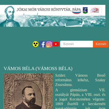
Ugrás
Navigáci
a
átkapcsol
tartalomra
Keresés
VÁMOS BÉLA (VÁMOSS BÉLA)
Szülei: Vámoss Benő
református lelkész, Szalay
Zsuzsánna.
A gimnázium VII.
osztályát
Pápán
, a VIII. oszt. és
a jogot Kecskeméten végezte.
1869 őszétől a kecskeméti
jogakadémián két évig