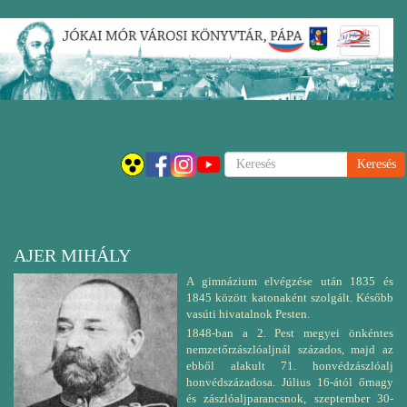
Ugrás
Navigáci
a
átkapcsol
tartalomra
Keresés
AJER MIHÁLY
A gimnázium elvégzése után 1835 és
1845 között katonaként szolgált. Később
vasúti hivatalnok Pesten.
1848-ban a 2. Pest megyei önkéntes
nemzetőrzászlóaljnál százados, majd az
ebből alakult 71. honvédzászlóalj
honvédszázadosa. Július 16-ától őrnagy
és zászlóaljparancsnok, szeptember 30-