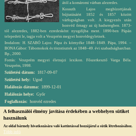
ától a komáromi várban alezredes.
Kossuth Lajos megbízottjának
bújtatásáért 1852 és 1857 között
várfogságban volt. A kiegyezés után
honvéd őrnagy az új hadseregben. 1873-
tól alezredes, 1882-ben ezredesként nyugdíjba ment. 1890-ben Pápán
telepedett le, tagja volt a Veszprém megyei honvédegyletnek.
Irodalom: H. SZABÓ Lajos: Pápa és környéke 1848–1849. Pápa, 1994. –
BONA Gábor: Tábornokok és törzstisztek az 1848–49. évi szabadságharcban.
Bp., 2000.
Forrás: Veszprém megyei életrajzi lexikon. Főszerkesztő Varga Béla.
Veszprém, 1998.
Születési dátum
1817-09-07
Születési hely
Ugod
Halálozás dátuma
1899-12-01
Halálozás helye
Győr
Foglalkozás
honvéd ezredes
A felhasználói élmény javítása érdekében a webhelyen sütiket
használunk
Az oldal bármely hivatkozására való kattintással hozzájárul a sütik létrehozásához.
Több infó
© Copyright, 2019, jmvk.papa.hu