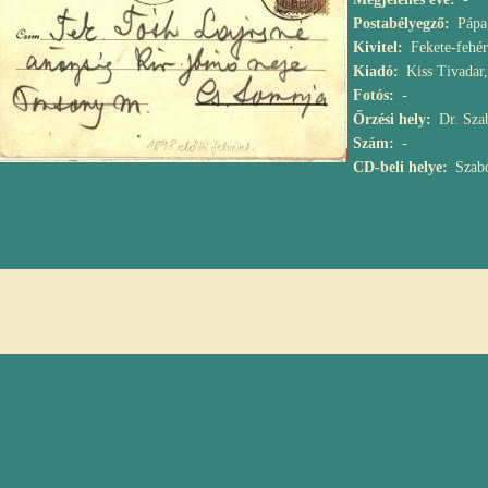
Postabélyegző
Pápa
Kivitel
Fekete-fehér
Kiadó
Kiss Tivadar
Fotós
-
Őrzési hely
Dr. Sza
Szám
-
CD-beli helye
Szab