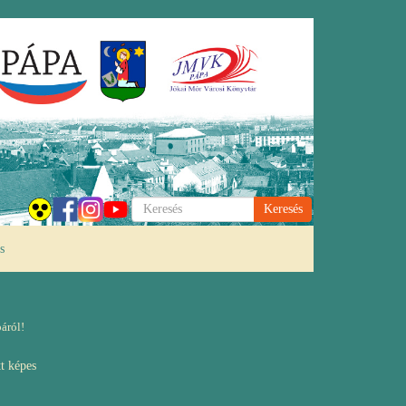
Keresés
s
áról!
tt képes