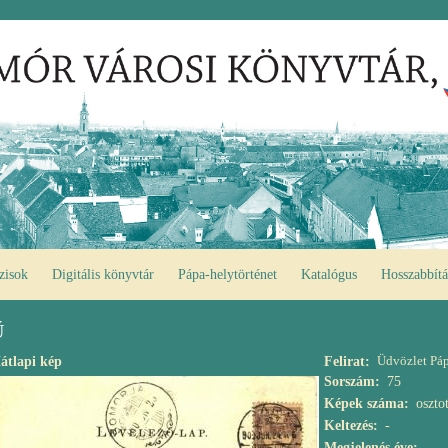
zisok
Digitális könyvtár
Pápa-helytörténet
Katalógus
Hosszabbítá
Ű
Üdvözlet Páp
átlapi kép
Felirat
Sorszám
75
Képek száma
oszto
Keltezés
-
Megjelenés éve
-