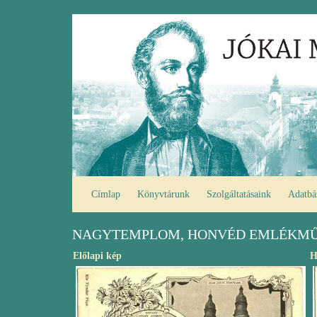
Ugrás
Fő
a
navigáció
tartalomra
Címlap
Könyvtárunk
Szolgáltatásaink
Adatbá
NAGYTEMPLOM, HONVÉD EMLÉKM
Előlapi kép
H