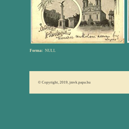
Forma
NULL
© Copyright, 2019, jmvk.papa.hu