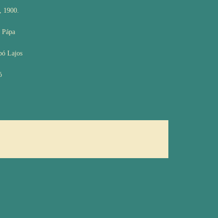
, 1900.
, Pápa
bó Lajos
ó