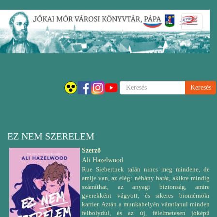
Ugrás
Navigáci
a
átkapcsol
tartalomra
Keresés
EZ NEM SZERELEM
Szerző
Ali Hazelwood
Rue Siebertnek talán nincs meg mindene, de
amije van, az elég: néhány barát, akikre mindig
számíthat, az anyagi biztonság, amire
gyerekként vágyott, és sikeres biomérnöki
karrier. Aztán a munkahelyén váratlanul minden
felbolydul, és az új, félelmetesen jóképű