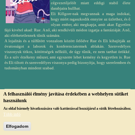
cégvezetőjelölt miatt eddigi stabil élete
darabjaira hullhat.
Eli Killgore-nak megvannak a maga indokai,
hogy miért ragaszkodik ennyire az üzlethez, és ő
olyan ember, aki megkapja, amit akar. Egyetlen
fájó kivétel akad: Rue. A nő, aki rendkívüli módon izgatja a fantáziáját. A nő,
aki elérhetetlennek tűnik számára.
A lojalitás és a túlfűtött vonzalom között őrlődve Rue és Eli kihajítják az
óvatosságot a laborok és konferenciatermek ablakán. Szenvedélyes
viszonyuk titkos, kötöttségek nélküli, de úgy tűnik, ez nem tarthat örökké.
És a szív érzékeny műszer, ami egyszerre lehet kemény és kegyetlen is. Rue
és Eli tiltott és szenvedélyes viszonya pedig bizonyítja, hogy szerelemben és
tudományban mindent szabad.
A felhasználói élmény javítása érdekében a webhelyen sütiket
használunk
© Copyright, 2019, jmvk.papa.hu
Az oldal bármely hivatkozására való kattintással hozzájárul a sütik létrehozásához.
Több infó
Elfogadom