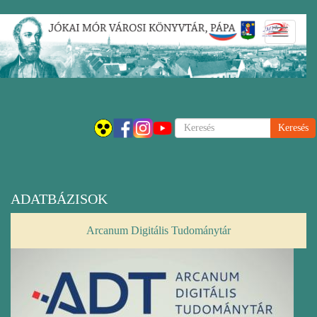
Ugrás
Navigáci
a
átkapcsol
tartalomra
Keresés
ADATBÁZISOK
Arcanum Digitális Tudománytár