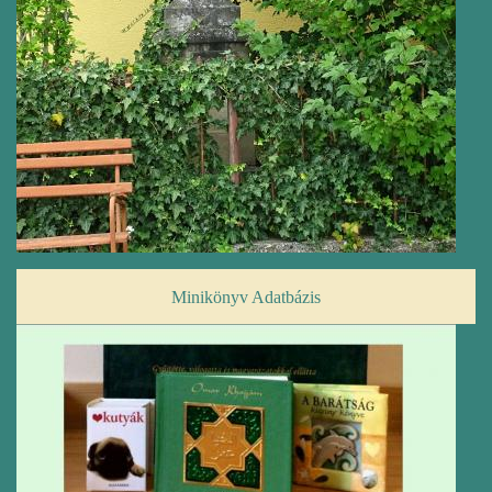
Minikönyv Adatbázis